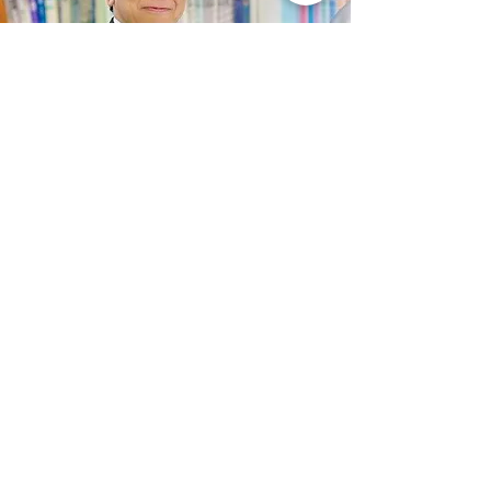
大塚 幸治
「この法律事務所に相談してよかった」と言って
いただけるよう、全力を尽くすことをお約束しま
す
■略 歴
宮崎県立都城西高等学校 卒業
東京大学法学部 卒業
司法試験合格
宮崎県弁護士会 登録（2001年10月）
都城市に大塚幸治法律事務所 設立（2001年）