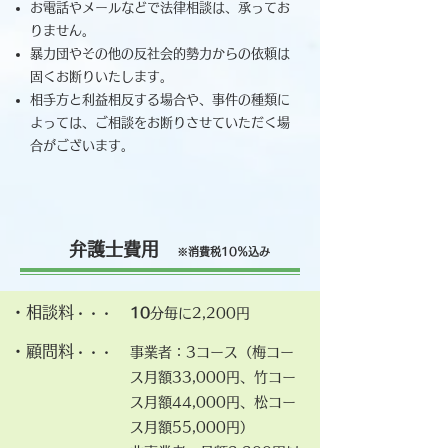
お電話やメールなどで法律相談は、承ってお
りません。
暴力団やその他の反社会的勢力からの依頼は
固くお断りいたします。
相手方と利益相反する場合や、事件の種類に
よっては、ご相談をお断りさせて
いただく場
合がございます。
​ 弁護士費用
※消費税10％込み
​・相談料
10
分毎に2,200
円
・・・
・顧問料
事業者：3コース（梅コー
・・・
ス月額33,000円、竹コー
ス月額44,000円、松コー
ス月額55
,000円）