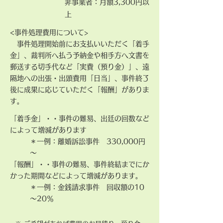
非事業者：月額3,300円以
上
<
事件処理費用について>
事件処理開始前にお支払いいただく「着手
金」、裁判所へ払う予納金や相手方へ文書を
郵送する切手代など「実費（預り金）」、遠
隔地への出張・出頭費用「日当」、事件終了
後に成果に応じて​いただく「報酬」がありま
す。
「着手金」・・事件の難易、出廷の回数など
によって増減があります
＊一例：離婚訴訟事件 330,000円
～
​「報酬」・・事件の難易、事件終結までにか
かった期間などによって増減があります。
＊一例：金銭請求事件 回収額の10
～20％