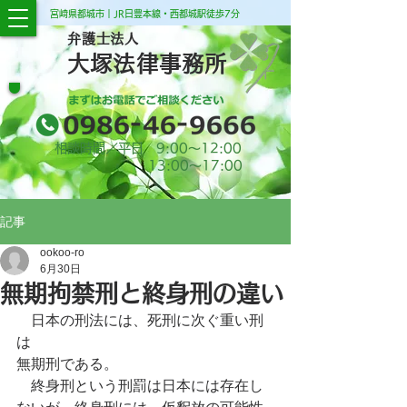
宮崎県都城市｜JR日豊本線・西都城駅徒歩7分
弁護士法人
大塚法律事務所
相談時間／平日 9:00​～12:00
13:00​～17:00
記事
ookoo-ro
6月30日
無期拘禁刑と終身刑の違い
　日本の刑法には、死刑に次ぐ重い刑
は
無期刑である。　
　終身刑という刑罰は日本には存在し