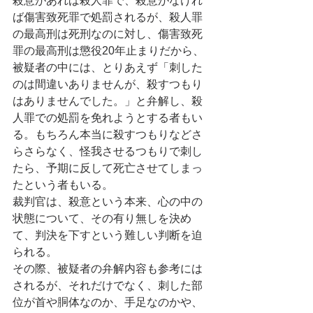
殺意があれば殺人罪で、殺意がなけれ
ば傷害致死罪で処罰されるが、殺人罪
の最高刑は死刑なのに対し、傷害致死
罪の最高刑は懲役20年止まりだから、
被疑者の中には、とりあえず「刺した
のは間違いありませんが、殺すつもり
はありませんでした。」と弁解し、殺
人罪での処罰を免れようとする者もい
る。もちろん本当に殺すつもりなどさ
らさらなく、怪我させるつもりで刺し
たら、予期に反して死亡させてしまっ
たという者もいる。
裁判官は、殺意という本来、心の中の
状態について、その有り無しを決め
て、判決を下すという難しい判断を迫
られる。
その際、被疑者の弁解内容も参考には
されるが、それだけでなく、刺した部
位が首や胴体なのか、手足なのかや、