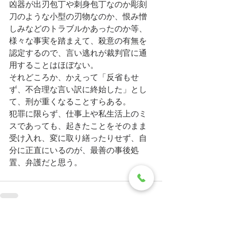
凶器が出刃包丁や刺身包丁なのか彫刻
刀のような小型の刃物なのか、恨み憎
しみなどのトラブルかあったのか等、
様々な事実を踏まえて、殺意の有無を
認定するので、言い逃れが裁判官に通
用することはほぼない。
それどころか、かえって「反省もせ
ず、不合理な言い訳に終始した」とし
て、刑が重くなることすらある。
犯罪に限らず、仕事上や私生活上のミ
スであっても、起きたことをそのまま
受け入れ、変に取り繕ったりせず、自
分に正直にいるのが、最善の事後処
置、弁護だと思う。
すべて表示
最新記事