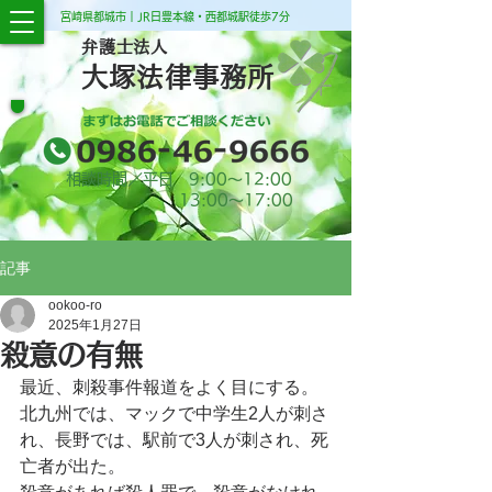
宮崎県都城市｜JR日豊本線・西都城駅徒歩7分
弁護士法人
大塚法律事務所
相談時間／平日 9:00​～12:00
13:00​～17:00
記事
ookoo-ro
2025年1月27日
殺意の有無
最近、刺殺事件報道をよく目にする。
北九州では、マックで中学生2人が刺さ
れ、長野では、駅前で3人が刺され、死
亡者が出た。