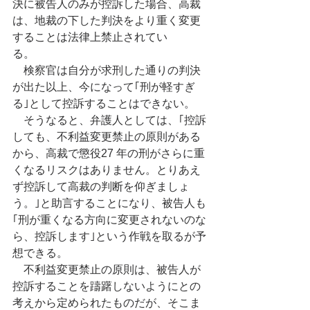
決に被告人のみが控訴した場合、高裁
は、地裁の下した判決をより重く変更
することは法律上禁止されてい
る。　　
　検察官は自分が求刑した通りの判決
が出た以上、今になって｢刑が軽すぎ
る｣として控訴することはできない。
　そうなると、弁護人としては、｢控訴
しても、不利益変更禁止の原則がある
から、高裁で懲役27 年の刑がさらに重
くなるリスクはありません。とりあえ
ず控訴して高裁の判断を仰ぎましょ
う。｣と助言することになり、被告人も
｢刑が重くなる方向に変更されないのな
ら、控訴します｣という作戦を取るが予
想できる。
　不利益変更禁止の原則は、被告人が
控訴することを躊躇しないようにとの
考えから定められたものだが、そこま