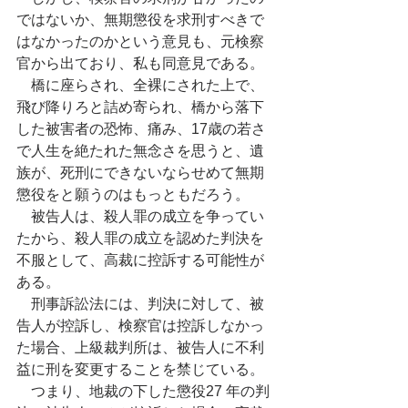
ではないか、無期懲役を求刑すべきで
はなかったのかという意見も、元検察
官から出ており、私も同意見である。
　橋に座らされ、全裸にされた上で、
飛び降りろと詰め寄られ、橋から落下
した被害者の恐怖、痛み、17歳の若さ
で人生を絶たれた無念さを思うと、遺
族が、死刑にできないならせめて無期
懲役をと願うのはもっともだろう。
　被告人は、殺人罪の成立を争ってい
たから、殺人罪の成立を認めた判決を
不服として、高裁に控訴する可能性が
ある。
　刑事訴訟法には、判決に対して、被
告人が控訴し、検察官は控訴しなかっ
た場合、上級裁判所は、被告人に不利
益に刑を変更することを禁じている。
　つまり、地裁の下した懲役27 年の判