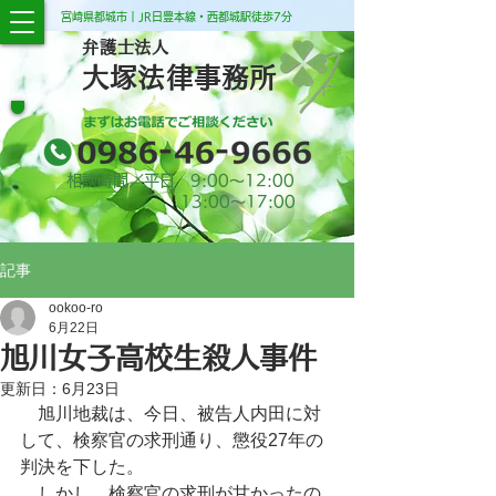
宮崎県都城市｜JR日豊本線・西都城駅徒歩7分
弁護士法人
大塚法律事務所
相談時間／平日 9:00​～12:00
13:00​～17:00
記事
ookoo-ro
6月22日
旭川女子高校生殺人事件
更新日：
6月23日
　旭川地裁は、今日、被告人内田に対
して、検察官の求刑通り、懲役27年の
判決を下した。
　しかし、検察官の求刑が甘かったの