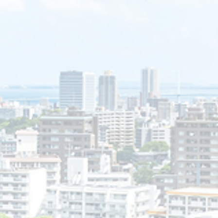
合に出場できないというペナルテ
法律
ィが課さ
ば、