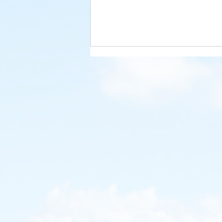
弁護士に対する除名処分
宮崎県弁護士会が、同会所属の男
性弁護士に対し、依頼者に渡すべ
き損害賠償金を私的に流用したこ
と等を理由に、除名処分を下した
との報道とともに、弁護士会の会
長や副会長らがカメラの前で謝罪
する場面がニュースで放映され
た。 この件については、この
ブログで2024年5月に取り上げた
が、その後の調査で、被害総額は
9000万円を超えた。 弁護士
法は、弁護士の品位を害する行為