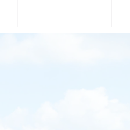
ワールドカップを観戦して
無期
今回のワールドカップは、日本が
日本
｢優勝を狙う｣と公言していたこと
刑は
もあり、これまでになく、熱心に
とい
応援した。 残念ながら、日本
が、
はブラジルに負けてしまったが、
がな
その後もテレビで、強国同士の真
死ぬ
剣勝負、スター選手の技に感動を
され
もらっていた。 ところが、先
刑期
日、アメリカの主力選手がレッド
能性
カードをもらった。レッドカード
より
をもらった選手は、その試合で退
は、
場処分となるだけでなく、次の試
何年