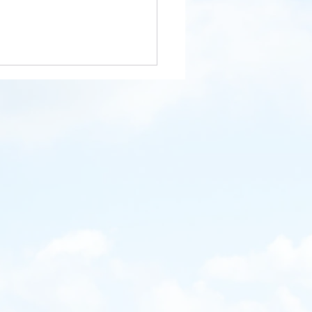
拘禁刑と終身刑の違い
の刑法には、死刑に次ぐ重い
 無期刑である。 終身刑
う刑罰は日本には存在しない
終身刑には、仮釈放の可能性
く、文字通り｢終身｣、つまり
まで刑務所から出ることが許
ない刑である。 無期刑は
の定めがないが、仮釈放の可
があるという意味では終身刑
も刑としては軽い。 で
無期刑に処せられた囚人は、
くらいで仮釈放されるのか。