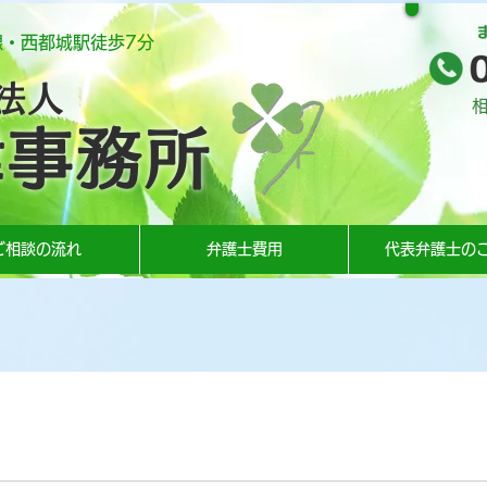
線・西都城駅徒歩7分
法人
相
律事務所
ご相談の流れ
弁護士費用
代表弁護士の