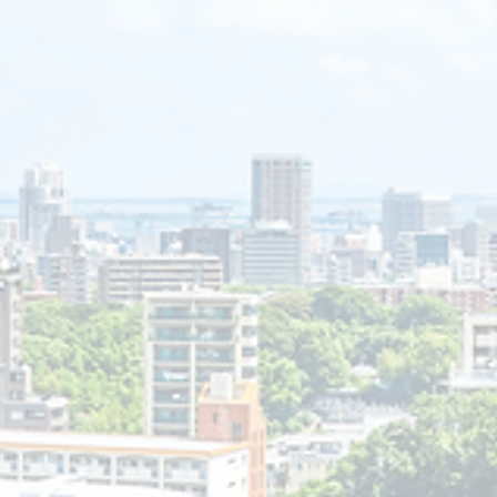
上は、10年間服役すれ
仮釈