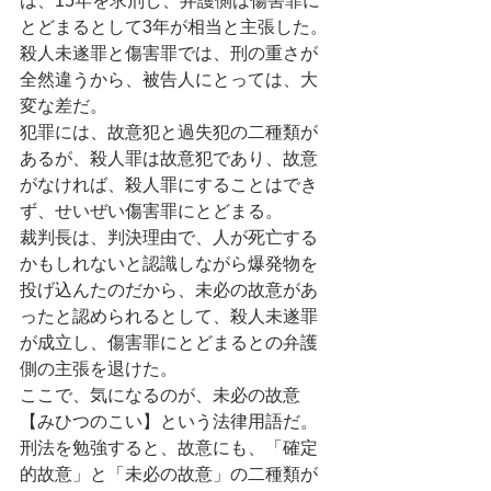
は、15年を求刑し、弁護側は傷害罪に
とどまるとして3年が相当と主張した。
殺人未遂罪と傷害罪では、刑の重さが
全然違うから、被告人にとっては、大
変な差だ。
犯罪には、故意犯と過失犯の二種類が
あるが、殺人罪は故意犯であり、故意
がなければ、殺人罪にすることはでき
ず、せいぜい傷害罪にとどまる。
裁判長は、判決理由で、人が死亡する
かもしれないと認識しながら爆発物を
投げ込んたのだから、未必の故意があ
ったと認められるとして、殺人未遂罪
が成立し、傷害罪にとどまるとの弁護
側の主張を退けた。
ここで、気になるのが、未必の故意
【みひつのこい】という法律用語だ。
刑法を勉強すると、故意にも、「確定
的故意」と「未必の故意」の二種類が