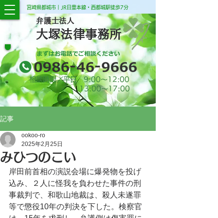
宮崎県都城市｜JR日豊本線・西都城駅徒歩7分
弁護士法人
大塚法律事務所
相談時間／平日 9:00​～12:00
13:00​～17:00
記事
ookoo-ro
2025年2月25日
みひつのこい
岸田前首相の演説会場に爆発物を投げ
込み、２人に怪我を負わせた事件の刑
事裁判で、和歌山地裁は、殺人未遂罪
等で懲役10年の判決を下した。検察官